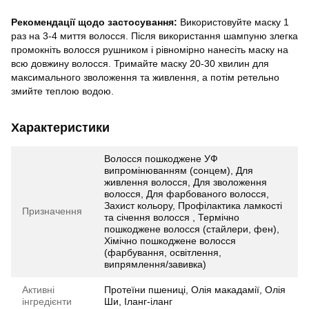
Рекомендації щодо застосування:
Використовуйте маску 1
раз на 3-4 миття волосся. Після використання шампуню злегка
промокніть волосся рушником і рівномірно нанесіть маску на
всю довжину волосся. Тримайте маску 20-30 хвилин для
максимального зволоження та живлення, а потім ретельно
змийте теплою водою.
Характеристики
Волосся пошкоджене УФ
випромінюванням (сонцем), Для
живлення волосся, Для зволоження
волосся, Для фарбованого волосся,
Захист кольору, Профілактика ламкості
Призначення
та січення волосся , Термічно
пошкоджене волосся (стайлери, фен),
Хімічно пошкоджене волосся
(фарбування, освітлення,
випрямлення/завивка)
Активні
Протеїни пшениці, Олія макадамії, Олія
інгредієнти
Ши, Іланг-іланг