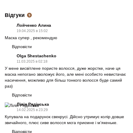
Відгуки
9
Лойченко Алина
19.04.2025 в 15:02
Маска супер , рекомендую
Відповісти
Olga Shestachenko
11.03.2025 в 02:18
У мене висвітлене пористе волосся, дуже жорстке, наче ця
маска непогано зволожує його, але мені особисто невистачає
насичення, можливо для більш тонкого волосся буде самий
раз)
Відповісти
Лілія Рядінська
14.02.2025 в 23:29
Купувала на подарунок свекрусі. Дійсно утримує колір довше
звичайного, плюс сиве волосся мєга приємне і мʼякеньке.
Відповісти