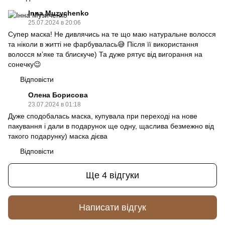
Inna Muzychenko
25.07.2024 в 20:06
Супер маска! Не дивлячись на те що маю натуральне волосся
та ніколи в житті не фарбувалась😅 Після її використання
волосся мʼяке та блискуче) Та дуже рятує від вигорання на
сонечку😉
Відповісти
Олена Борисова
23.07.2024 в 01:18
Дуже сподобалась маска, купувала при переході на нове
пакування і дали в подарунок ще одну, щаслива безмежно від
такого подарунку) маска дієва
Відповісти
Ще 4 відгуки
Написати відгук