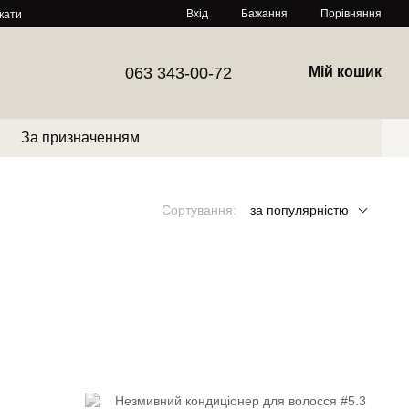
Порівняння
Вхід
Бажання
кати
063 343-00-72
Мій кошик
За призначенням
Сортування:
за популярністю