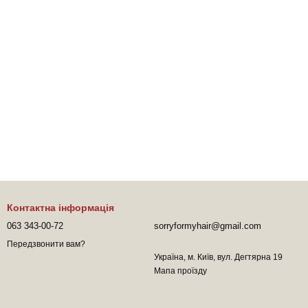
Контактна інформація
063 343-00-72
sorryformyhair@gmail.com
Передзвонити вам?
Україна, м. Київ, вул. Дегтярна 19
Мапа проїзду