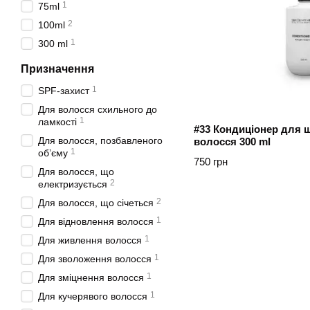
1
75ml
2
100ml
1
300 ml
Призначення
1
SPF-захист
Для волосся схильного до
1
ламкості
#33 Кондиціонер для щ
Для волосся, позбавленого
волосся 300 ml
1
обʼєму
750 грн
Для волосся, що
2
електризується
2
Для волосся, що січеться
1
Для відновлення волосся
1
Для живлення волосся
1
Для зволоження волосся
1
Для зміцнення волосся
1
Для кучерявого волосся