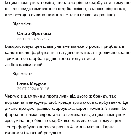
Із цим шампунем поміта, що стала рідше фарбувати, тому що
не так швидко змивається фарба, звісно, волосся відростає,
але всеодно сивина помітна не так швидко, як раніше)
Відповісти
Ольга Фролова
23.11.2024 в 22:55
Використовую цей шампунь вже майже 5 років, придбала в
салоні після фарбування і на диво помітила, що дійсно краще
тримається фарба і рідше треба тонуватись)
любов навіки вічні!
Відповісти
Ірина Медуха
29.07.2024 в 01:16
Чергую з шампунем проти лупи від цього ж бренду, так
порадила менеджер, щоб краще трималось фарбування. Це
дійсно працює, раніше фарбувала корені кожні 2-3 тижні, бо
фарба не тільки відростала, а і змивалась, з цим шампунем
зрозуміла, що більше фарби все ж змивалося, тому з цим
тепер фарбував волосся раз на 4 тижні- місяць. Гарна
економія і класний результат