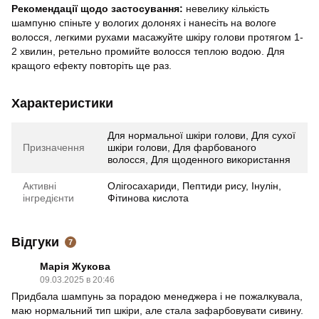
Рекомендації щодо застосування:
невелику кількість
шампуню спіньте у вологих долонях і нанесіть на вологе
волосся, легкими рухами масажуйте шкіру голови протягом 1-
2 хвилин, ретельно промийте волосся теплою водою. Для
кращого ефекту повторіть ще раз.
Характеристики
Для нормальної шкіри голови, Для сухої
Призначення
шкіри голови, Для фарбованого
волосся, Для щоденного використання
Активні
Олігосахариди, Пептиди рису, Інулін,
інгредієнти
Фітинова кислота
Відгуки
7
Марія Жукова
09.03.2025 в 20:46
Придбала шампунь за порадою менеджера і не пожалкувала,
маю нормальний тип шкіри, але стала зафарбовувати сивину.