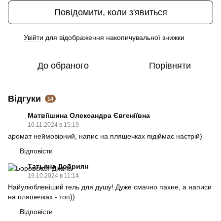
Повідомити, коли з'явиться
Увійти
для відображення накопичувальної знижки
%
До обраного
Порівняти
Відгуки
14
Матвіїшина Олександра Євгеніївна
10.11.2024 в 15:19
аромат неймовірний, напис на пляшечках підіймає настрій)
Відповісти
Татьяна Добриян
19.10.2024 в 11:14
Найулюбленіший гель для душу! Дуже смачно пахне, а написи
на пляшечках - топ))
Відповісти