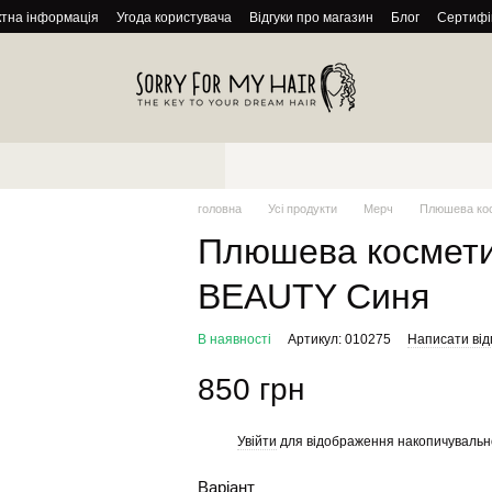
ктна інформація
Угода користувача
Відгуки про магазин
Блог
Сертифі
головна
Усі продукти
Мерч
Плюшева ко
Плюшева космет
BEAUTY Синя
В наявності
Артикул: 010275
Написати від
850 грн
Увійти
для відображення накопичувальн
%
Варіант