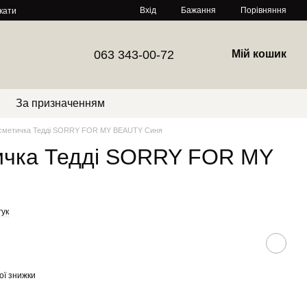
Порівняння
Вхід
Бажання
кати
063 343-00-72
Мій кошик
За призначенням
сметичка Тедді SORRY FOR MY BEAUTY Синя
ичка Тедді SORRY FOR MY
гук
ої знижки