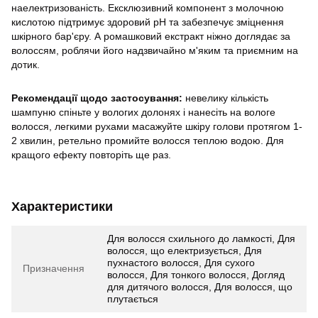
наелектризованість. Ексклюзивний компонент з молочною
кислотою підтримує здоровий рН та забезпечує зміцнення
шкірного бар'єру. А ромашковий екстракт ніжно доглядає за
волоссям, роблячи його надзвичайно м'яким та приємним на
дотик.
Рекомендації щодо застосування:
невелику кількість
шампуню спіньте у вологих долонях і нанесіть на вологе
волосся, легкими рухами масажуйте шкіру голови протягом 1-
2 хвилин, ретельно промийте волосся теплою водою. Для
кращого ефекту повторіть ще раз.
Характеристики
Для волосся схильного до ламкості, Для
волосся, що електризується, Для
пухнастого волосся, Для сухого
Призначення
волосся, Для тонкого волосся, Догляд
для дитячого волосся, Для волосся, що
плутається