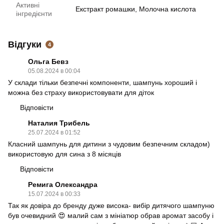
Активні
Екстракт ромашки, Молочна кислота
інгредієнти
Відгуки
4
Ольга Бевз
05.08.2024 в 00:04
У склади тільки безпечні компоненти, шампунь хороший і
можна без страху використовувати для діток
Відповісти
Наталия Трибель
25.07.2024 в 01:52
Класний шампунь для дитини з чудовим безпечним складом)
використовую для сина з 8 місяців
Відповісти
Ремига Олександра
15.07.2024 в 00:33
Так як довіра до бренду дуже висока- вибір дитячого шампуню
був очевидний 😍 малий сам з мініатюр обрав аромат засобу і