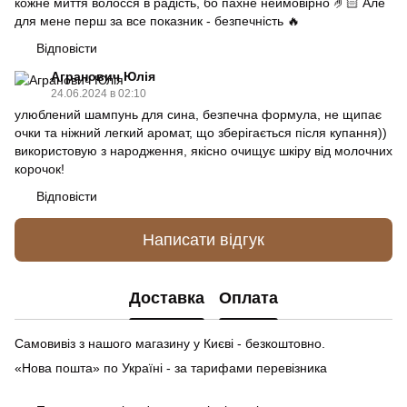
кожне миття волосся в радість, бо пахне неймовірно 🤌🏻 Але
для мене перш за все показник - безпечність 🔥
Відповісти
Агранович Юлія
24.06.2024 в 02:10
улюблений шампунь для сина, безпечна формула, не щипає
очки та ніжний легкий аромат, що зберігається після купання))
використовую з народження, якісно очищує шкіру від молочних
корочок!
Відповісти
Написати відгук
Доставка
Оплата
Самовивіз з нашого магазину у Києві - безкоштовно.
«Нова пошта» по Україні - за тарифами перевізника