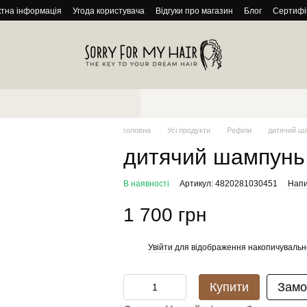
ктна інформація
Угода користувача
Відгуки про магазин
Блог
Сертифі
головна
Усі продукти
Рефіли
дитячий ш
дитячий шампун
В наявності
Артикул: 4820281030451
Напи
1 700 грн
Увійти
для відображення накопичувальн
%
Купити
Замо