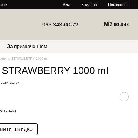
Порівняння
Вхід
Бажання
кати
063 343-00-72
Мій кошик
За призначенням
ампунь STRAWBERRY 1000 ml
ь STRAWBERRY 1000 ml
сати відгук
ої знижки
вити швидко