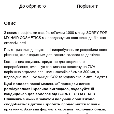
До обраного
Порівняти
Опис
З новими рефілами засобів об’ємом 1000 мл від SORRY FOR
MY HAIR COSMETICS ми продовжуємо наш шлях до більшої
екологічності.
Після тривалих досліджень і випробувань ми розробили нове
рішення, яке є корисним для вашого волосся та довкілля
Кожне з цих пакувань, придатне для вторинного
перероблення, зменшує споживання пластику на 76%
порівняно з трьома пляшками засобів об’ємом 300 мл, а
відповідно зменшує викиди CO2 та чудово економить бюджет.
Щоб волосся вашої маленької принцеси легше
розчісувалося і красиво виглядало, подаруйте їй
кондиціонер для волосся від SORRY FOR MY HAIR.
Пляшечка з ніжним запахом полуниці обов'язково
сподобається дитині і зробить процес миття голови
приємним. Активна формула на основі молочних білків,