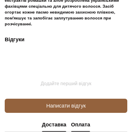
екстрактів ромашки та алое розроблена українськими
фахівцями спеціально для дитячого волосся. Засіб
огортає кожне пасмо невидимою захисною плівкою,
пом'якшує та запобігає заплутуванню волосся при
розчісуванні.
Відгуки
Додайте перший відгук
Написати відгук
Доставка
Оплата